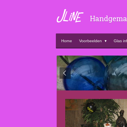
Ga
direct
Handgemaa
naar
de
hoofdinhoud
Home
Voorbeelden
Glas in