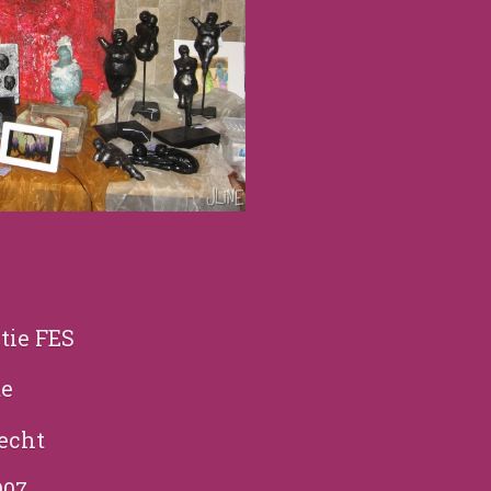
tie FES
te
echt
007