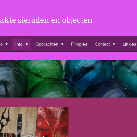
kte sieraden en objecten
fo
Info
Opdrachten
Filmpjes
Contact
Linkjes