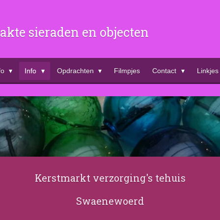
kte sieraden en objecten
fo
Info
Opdrachten
Filmpjes
Contact
Linkjes
Kerstmarkt verzorging's tehuis
Swaenewoerd