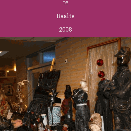
te
Raalte
2008