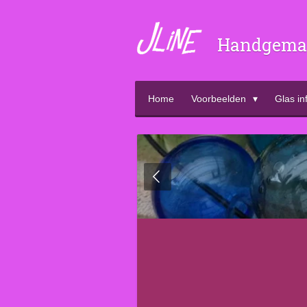
Ga
direct
Handgemaa
naar
de
hoofdinhoud
Home
Voorbeelden
Glas in