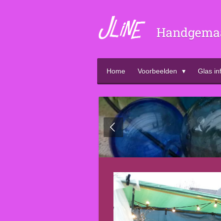
Ga
direct
Handgemaak
naar
de
hoofdinhoud
Home
Voorbeelden
Glas in