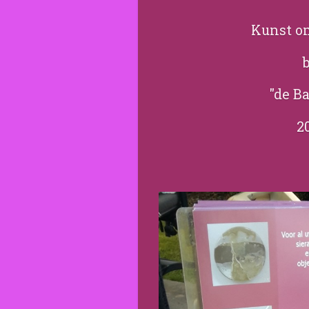
Kunst o
b
"de B
2