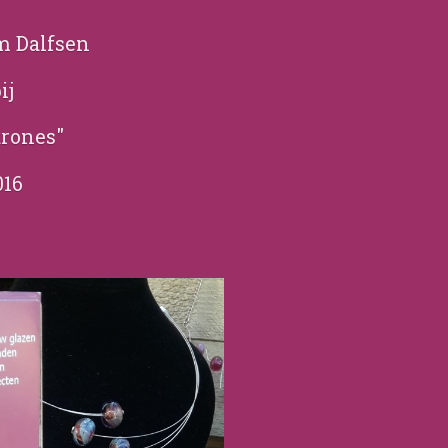
m Dalfsen
ij
arones"
016