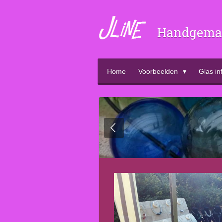
Ga
direct
Handgemaa
naar
de
hoofdinhoud
Home
Voorbeelden
Glas in