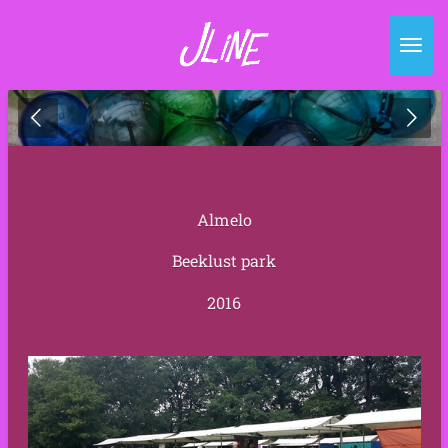
Ga
direct
naar
de
hoofdinhoud
Almelo
Beeklust park
2016