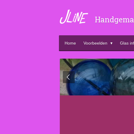
Ga
direct
Handgemaa
naar
de
hoofdinhoud
Home
Voorbeelden
Glas in