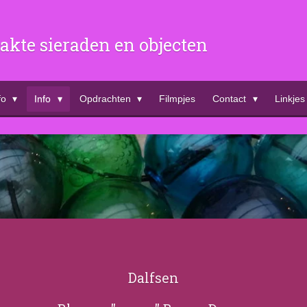
kte sieraden en objecten
fo
Info
Opdrachten
Filmpjes
Contact
Linkjes
Dalfsen