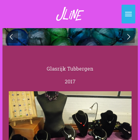
Ga
direct
naar
de
hoofdinhoud
Glasrijk Tubbergen
2017