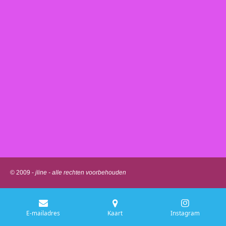
© 2009 -
jline - alle rechten voorbehouden
E-mailadres
Kaart
Instagram